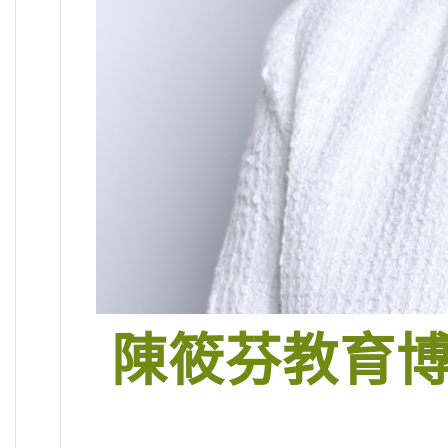
陳筱芬教育