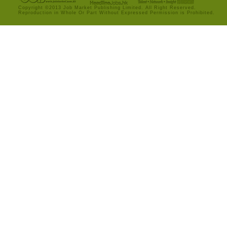
Copyright ©2013 Job Market Publishing Limited. All Right Reserved.
Reproduction in Whole Or Part Without Expressed Permission is Prohibited.