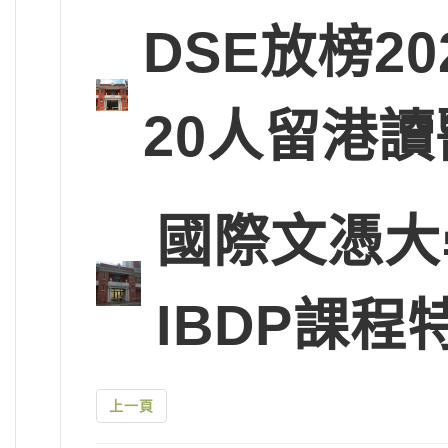
DSE放榜2
20人留港讀
國際文憑大
IBDP課程
上一頁