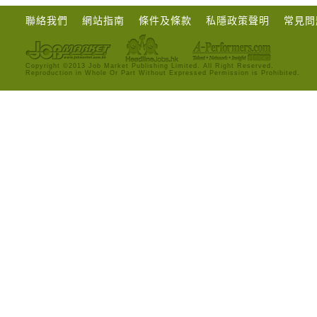
聯絡我們
網站指南
條件及條款
私隱政策聲明
常見問
Copyright ©2013 Job Market Publishing Limited. All Right Reserved.
Reproduction in Whole Or Part Without Expressed Permission is Prohibited.