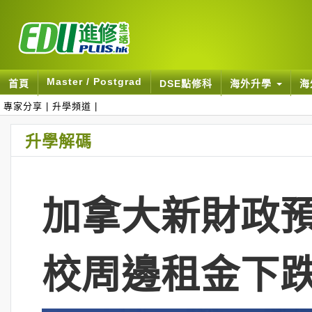
Master / Postgrad
首頁
DSE點修科
海外升學
海
專家分享
|
升學頻道
|
升學解碼
加拿大新財政預
校周邊租金下