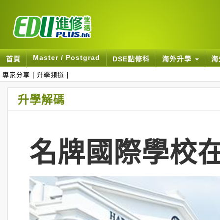
Master / Postgrad
首頁
DSE點修科
海外升學
海
專家分享
|
升學頻道
|
升學解碼
名牌國際學校在