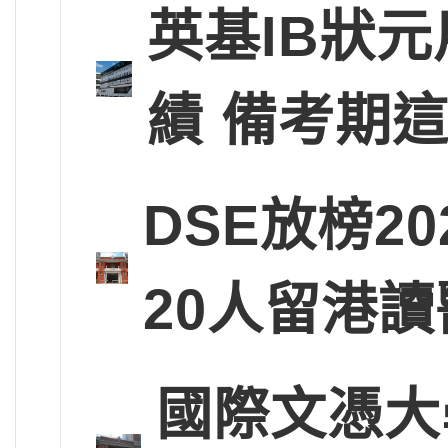
英基IB狀
績 備考期
DSE放榜2
20人留港讀
國際文憑大