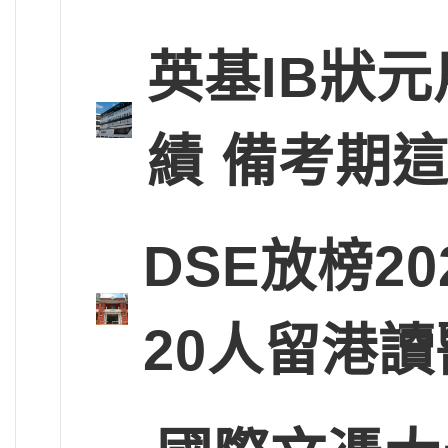
英基IB狀
績 備考期
DSE放榜2
20人留港讀