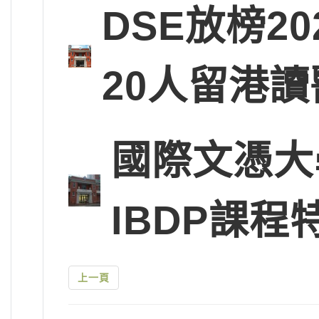
DSE放榜2
20人留港讀
國際文憑大
IBDP課程
上一頁