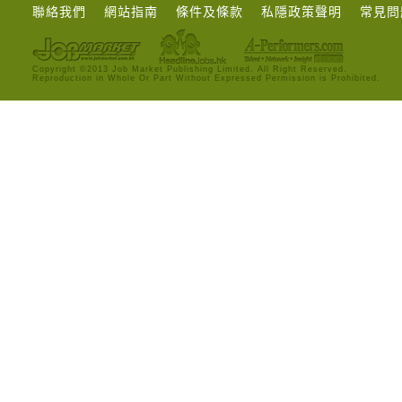
聯絡我們
網站指南
條件及條款
私隱政策聲明
常見問
Copyright ©2013 Job Market Publishing Limited. All Right Reserved.
Reproduction in Whole Or Part Without Expressed Permission is Prohibited.