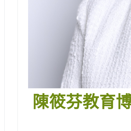
陳筱芬教育