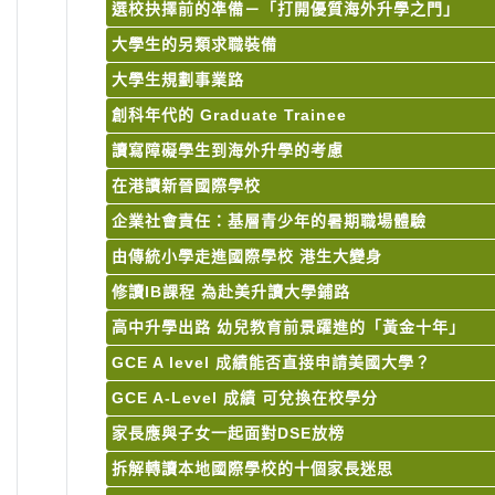
選校抉擇前的凖備－「打開優質海外升學之門」
大學生的另類求職裝備
大學生規劃事業路
創科年代的 Graduate Trainee
讀寫障礙學生到海外升學的考慮
在港讀新晉國際學校
企業社會責任：基層青少年的暑期職場體驗
由傳統小學走進國際學校 港生大變身
修讀IB課程 為赴美升讀大學鋪路
高中升學出路 幼兒教育前景躍進的「黃金十年」
GCE A level 成績能否直接申請美國大學？
GCE A-Level 成績 可兌換在校學分
家長應與子女一起面對DSE放榜
拆解轉讀本地國際學校的十個家長迷思