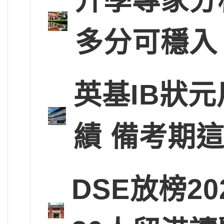
升學專家分
多分可穩入
英基IB狀
績 備考期
DSE放榜2