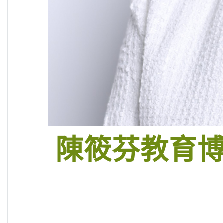
陳筱芬教育