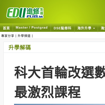
Master / Postgrad
首頁
DSE點修科
海外升學
海
專家分享
|
升學頻道
|
升學解碼
科大首輪改選數
最激烈課程