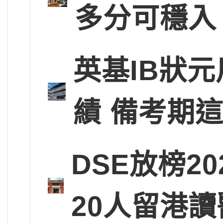
多分可穩入
英基IB狀
績 備考期
DSE放榜2
20人留港讀