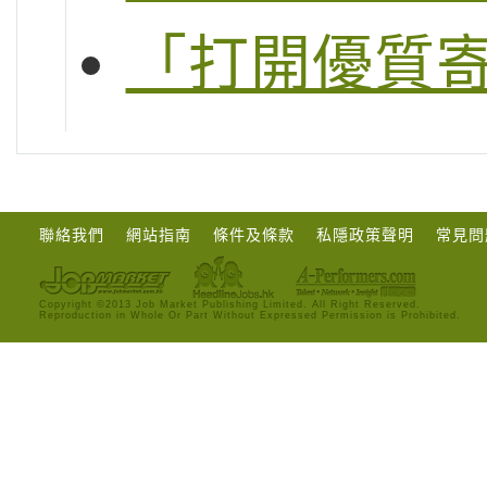
「打開優質
聯絡我們
網站指南
條件及條款
私隱政策聲明
常見問
Copyright ©2013 Job Market Publishing Limited. All Right Reserved.
Reproduction in Whole Or Part Without Expressed Permission is Prohibited.