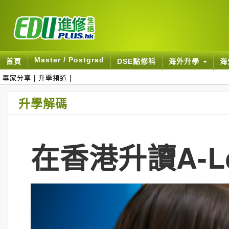
Master / Postgrad
首頁
DSE點修科
海外升學
海
專家分享
|
升學頻道
|
升學解碼
在香港升讀A-L