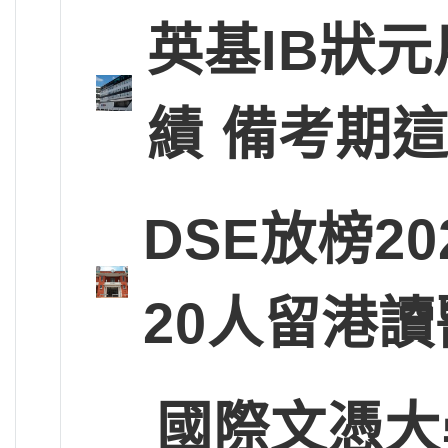
英基IB狀
績 備考期
DSE放榜2
20人留港讀
國際文憑大