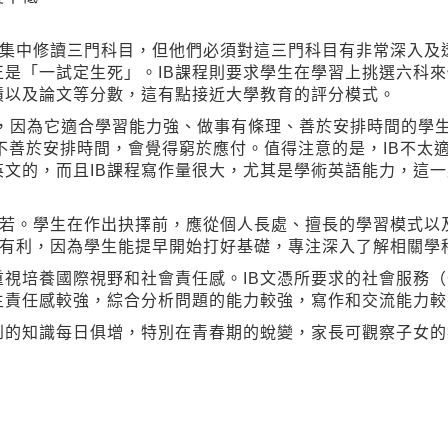
只需要集中修讀三門科目，但他們必須對這三門科目有非常深入
是「一試定生死」。IB課程則要求學生在學習上挑選六科來
績以及論文等分數，這有點接近大學教育的評分模式。
性，因為它適合學習能力強、做事有條理、善於安排時間的學
如果不善於安排時間，會覺得窮於應付。值得注意的是，IB不太
文的，而且IB課程寫作量很大，尤其是學術英語能力，這
性亦相若。學生在作出抉擇前，應從個人長處、擅長的學習模式
較為有利，因為學生能提早開始打好基礎，專注深入了解相關學
重視培養國際視野和社會責任感。IB文憑所要求的社會服務（
生責任感較強，綜合分析問題的能力較強，寫作和交流能力較
到的知識每日俱增，特別在青春期的蛻變，家長可觀察子女的