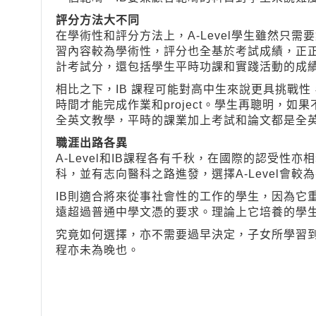
評分方法大不同
在學術性和評分方法上，A-Level學生雖然
習內容較為學術性，評分也全基於考試成績，正正
計考試分，還包括學生平時功課和實踐活動的成
相比之下，IB 課程可能對高中生來說更具挑戰
時間才能完成作業和project。學生再聰明，
全英文教學，平時的課業加上考試和論文都是全英
職涯出路各異
A-Level和IB課程各有千秋，在國際的認受
科，並有志向醫科之路進發，選擇A-Level會
IB則適合將來從事社會性的工作的學生，因為它
遠超過普通中學文憑的要求。理論上它培養的學
究竟如何選擇，亦不需要過早決定，子女所學習
程亦未為晚也。