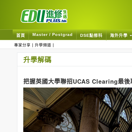
Master / Postgrad
首頁
DSE點修科
海外升學
專家分享
|
升學頻道
|
升學解碼
把握英國大學聯招UCAS Clearin