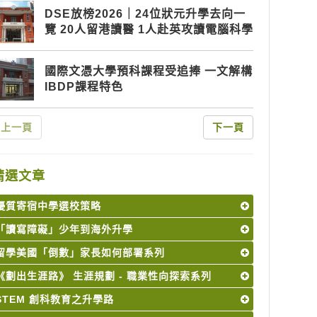
DSE放榜2026｜24位狀元升學去向一
覽 20人留港讀醫 1人赴英攻讀電腦科學
國際文憑大學預科課程受追捧 一文解構
IBDP課程特色
上一頁
下一頁
精選文章
優質寄宿中學選校策略
「讀寫障礙」少年到海外升學
留學美國「倒數」家長如何部署系列
《劃出生涯路》 生涯規劃 - 職業性向探索系列
STEM 創科教育之升學路