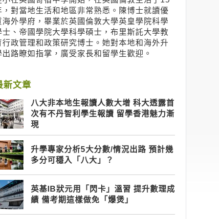
年，對當地生活和地區非常熟悉。陳博士就讀優
質海外學府，畢業於英國倫敦大學英皇學院科學
學士、帝國學院大學科學碩士，布里斯託大學教
育行政管理和政策研究博士。她對本地和海外升
學出路瞭如指掌，廣受家長和留學生歡迎。
最新文章
八大非本地生報讀人數大增 科大透露首
次有不丹智利學生報讀 留學香港魅力漸
現
升學專家分析5大分數/情況出路 預計幾
多分可穩入「八大」？
英基IB狀元用「閃卡」溫習 提升數理成
績 備考期這樣做免「爆煲」