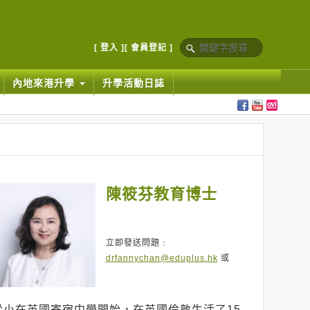
[ 登入 ]
[ 會員登記 ]
內地來港升學
升學活動日誌
陳筱芬教育博士
立即發送問題﹕
drfannychan@eduplus.hk
或
從小在英國寄宿中學開始，在英國倫敦生活了15