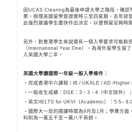
因UCAS Clearing為最後申請大學之階段
票。辦理英國留學簽證需時三至四星期，去年就
此強烈建議學生盡快作出決定，以便預留足夠時
另外，對香港學生來說還有一個入學要求可能較低
（International Year One），為海
入英國大學二年。
英國大學讀國際一年級一般入學條件：
‧完成香港中六課程 / IB / UKALE / AD /Higher 
‧一般收生成績：DSE：3、3、4（中文除外）；IB
‧英文IIELTS for UKVI（Academic）：5
‧國際大一班的開課時間為9月及1月；學費方面
科則為一萬五千至一萬八千英鎊。