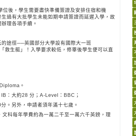
，確認學位後，學生需要盡快準備簽證及安排住宿和機
發生過有大批學生未能如期申請簽證而延遲入學，故
間辦理各項手續。
的途徑──英國部分大學設有國際大一班
外留學生留了「救生艇」！入學要求較低，修畢後學生便可以直
Diploma。
：大約28 分；A-Level：BBC；
.5– 6.0分。另外，申請者須年滿十七歲。
，文科每年學費約為一萬二千至一萬六千英鎊，理