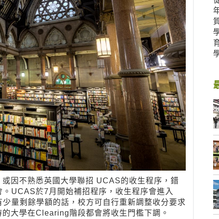
或因不熟悉英國大學聯招 UCAS的收生程序，錯
機會。UCAS於7月開始補招程序，收生程序會進入
果仍有少量剩餘學額的話，校方可自行重新調整收分要求
大學在Clearing階段都會將收生門檻下調。