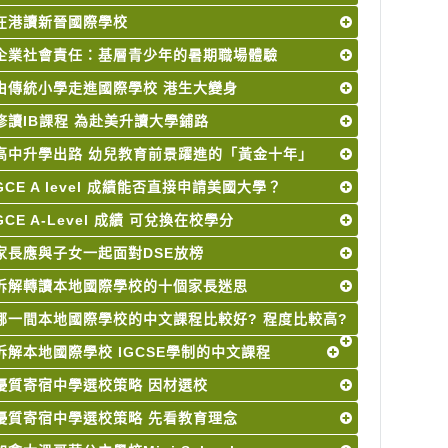
在港讀新晉國際學校
企業社會責任：基層青少年的暑期職場體驗
由傳統小學走進國際學校 港生大變身
修讀IB課程 為赴美升讀大學鋪路
高中升學出路 幼兒教育前景躍進的「黃金十年」
GCE A level 成績能否直接申請美國大學？
GCE A-Level 成績 可兌換在校學分
家長應與子女一起面對DSE放榜
拆解轉讀本地國際學校的十個家長迷思
哪一間本地國際學校的中文課程比較好? 程度比較高?
拆解本地國際學校 IGCSE學制的中文課程
優質寄宿中學選校策略 因材選校
優質寄宿中學選校策略 先看教育理念