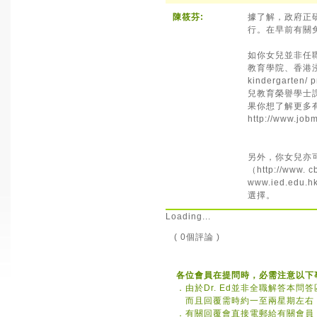
陳筱芬:
據了解，政府正
行。在早前有關
如你女兒並非任
教育學院、香港浸會大學
kindergarte
兒教育榮譽學士
果你想了解更多
http://www.job
另外，你女兒亦
（http://www
www.ied.e
選擇。
Loading...
( 0個評論 )
各位會員在提問時，必需注意以下
．
由於Dr. Ed並非全職解答本
而且回覆需時約一至兩星期左右
．
有關回覆會直接電郵給有關會員