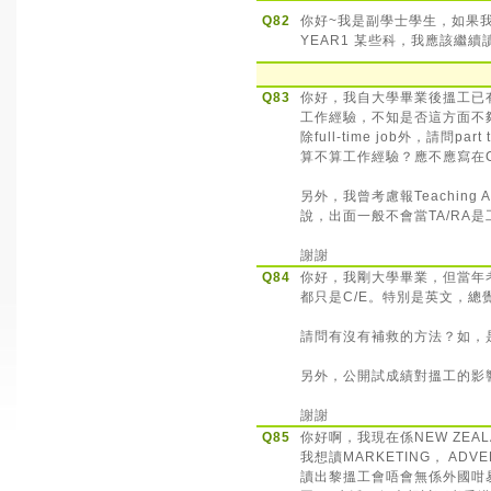
Q82
你好~我是副學士學生，如果我Y
YEAR1 某些科，我應該繼續讀定Q
Q83
你好，我自大學畢業後搵工已
工作經驗，不知是否這方面不
除full-time job外，請問part t
算不算工作經驗？應不應寫在
另外，我曾考慮報Teaching Ass
說，出面一般不會當TA/RA
謝謝
Q84
你好，我剛大學畢業，但當年考AL
都只是C/E。特別是英文，
請問有沒有補救的方法？如，
另外，公開試成績對搵工的影
謝謝
Q85
你好啊，我現在係NEW ZEA
我想讀MARKETING， ADVE
讀出黎搵工會唔會無係外國咁