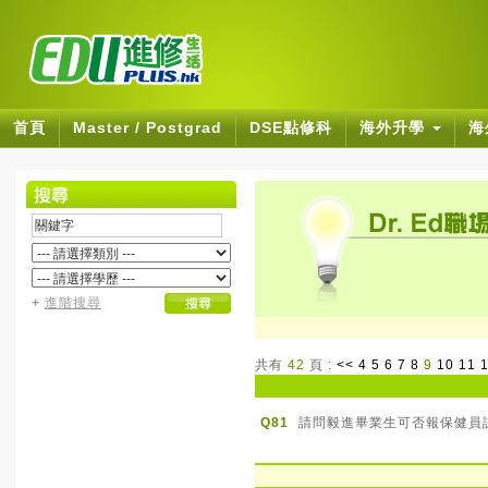
首頁
Master / Postgrad
DSE點修科
海外升學
海
+
進階搜尋
共有
42
頁 :
<<
4
5
6
7
8
9
10
11
Q81
請問毅進畢業生可否報保健員