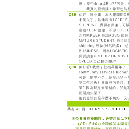
療，應否drop掉Bio??另
我真的很煩惱！希望您能夠給
Q89
你好，陳小姐，本人想問問DEGR
中英失手，其他科有1C1D1E
SHIPPING, 覺得有興趣，可
繼續KEEP 住做，不少COL
之前唔KEEP 住讀ASSO
MATURE STUDENT, 自己情
shipping 經驗(雖然唔多)，想報
BUSINESS - 因為LOGIST
係要讀個PRO DIP OR ADV D
SPEED 自己搞O個D?
Q90
你好呀! 我做了社福界兩年了
community services hi
可是，開學不久，便發現第一年
第二年才教社會服務的題目。我
讀? 因為我是兼讀制的，我
便開始失業了。
但我更怕的是學歷不夠好，又
共有
42
頁 :
<<
4
5
6
7
8
9
10
11
各位會員在提問時，必需注意以下
．
由於Dr. Ed並非全職解答本