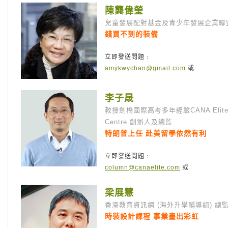
陳龔偉瑩
兒童發展配對基金及青少年發展企業聯
錢買不到的裝備
立即發送問題﹕
amykwychan@gmail.com
或
李子晟
教授劍橋國際高考多年經驗CANA Elite
Centre 創辦人及總監
特朗普上任 赴美留學依然有利
立即發送問題﹕
column@canaelite.com
或
梁展慧
香港教育資訊網 (海外升學輔導組) 總
時裝設計課程 事業畫出彩虹