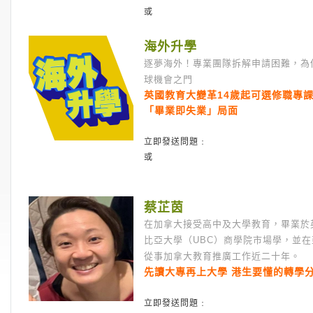
或
海外升學
逐夢海外！專業團隊拆解申請困難，為
球機會之門
英國教育大變革14歲起可選修職專課
「畢業即失業」局面
立即發送問題﹕
或
蔡芷茵
在加拿大接受高中及大學教育，畢業於
比亞大學（UBC）商學院市場學，並
從事加拿大教育推廣工作近二十年。
先讀大專再上大學 港生要懂的轉學
立即發送問題﹕