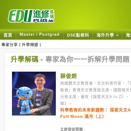
Master / Postgrad
首頁
DSE點修科
海外升學
海
專家分享
|
升學頻道
|
升學解碼 -
專家為你一一拆解升學問題
薛俊朗
跨媒體天文教育者，天文科普作家，「
聯會」香港天文教育組主席，國際暗天
分會主席，著有《探索天文A to Z》
碼》。
科學教育的未來新趨勢： 探索天文A t
Full Moon 滿月（上）
立即發送問題﹕