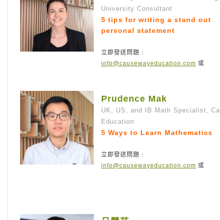
University Consultant
5 tips for writing a stand out
personal statement
立即發送問題﹕
info@causewayeducation.com
或
Prudence Mak
UK, US, and IB Math Specialist, C
Education
5 Ways to Learn Mathematics
立即發送問題﹕
info@causewayeducation.com
或