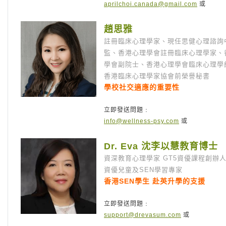
aprilchoi.canada@gmail.com
或
趙思雅
註冊臨床心理學家、現任思健心理諮詢
監、香港心理學會註冊臨床心理學家、
學會副院士、香港心理學會臨床心理學
香港臨床心理學家協會前榮譽秘書
學校社交適應的重要性
立即發送問題﹕
info@wellness-psy.com
或
Dr. Eva 沈李以慧教育博士
資深教育心理學家 GT5資優課程創辦人
資優兒童及SEN學習專家
香港SEN學生 赴英升學的支援
立即發送問題﹕
support@drevasum.com
或