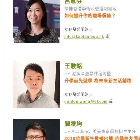
呂慧芬
楷博香港學術及營運副總裁
如何提升你的職場價值？
立即發送問題﹕
info@kaplan.edu.hk
或
王駿銘
EF 港澳區遊學課程總監
升學前先遊學 為未來新生活鋪路
立即發送問題﹕
gordon.wong@ef.com
或
關凌均
EF Academy 英美寄宿學校招生主任
2019哈佛新生數據出爐 哈佛校友