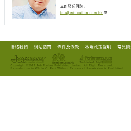
立即發送問題﹕
ieu@education.com.hk
或
聯絡我們
網站指南
條件及條款
私隱政策聲明
常見問
Copyright ©2013 Job Market Publishing Limited. All Right Reserved.
Reproduction in Whole Or Part Without Expressed Permission is Prohibited.