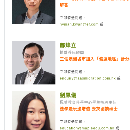
解答
立即發送問題﹕
hyman.kwan@ef.com
或
鄺煒立
博華移民顧問
三個澳洲城市加入「偏遠地區」計分
立即發送問題﹕
enquiry@aasmigration.com.hk
或
劉鳳儀
楓葉教育升學中心學生招聘主任
邊學邊玩邊增值 去英國讀碩士
立即發送問題﹕
education@mapleedu.com.hk
或