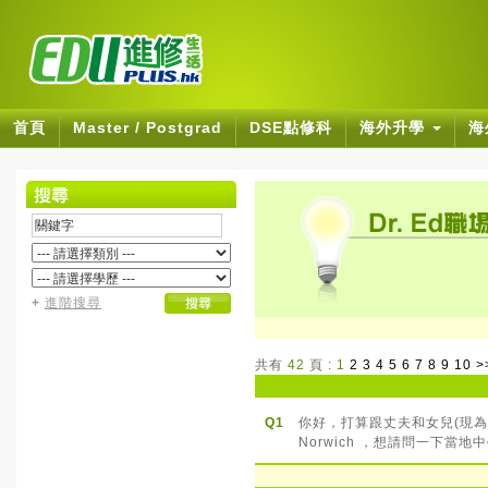
首頁
Master / Postgrad
DSE點修科
海外升學
海
+
進階搜尋
共有
42
頁 :
1
2
3
4
5
6
7
8
9
10
>
Q1
你好，打算跟丈夫和女兒(現為十
Norwich ，想請問一下當地中