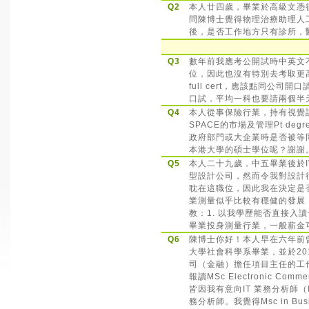
Q2
本人廿四歲，畢業於高級文憑
問陳博士覺得物理治療助理人
後，是否工作地方只有診所，
Q3
數年前我應考公開試時中英文不合
位，因此也沒有特別去考取更高的
full cert，應該點同公司
口試，平均一科也要請兩個半
Q4
本人從事保險行業，持有視覺
SPACE的市場及管理Pt d
政府部門或大企業時是否被等同為
本港大學的碩士學位呢？謝謝
Q5
本人二十九歲，中五畢業後於
型設計公司，然而令我對設計
耽在這職位，因此我在決定是
業測量似乎比較有穩健的發展
教：1. 以我學歷能否直接入
畢業投身測量行業，一般薪金
Q6
陳博士你好！本人早在六年前
大學社會科學系畢業，並於20
司（金融）擔任項目主任的工
報讀MSc Electronic Commer
皆因我有意向IT 業務分析師（IT
務分析師。我覺得Msc in Busine