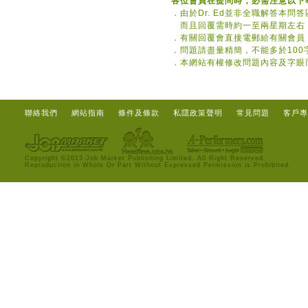
各位會員在提問時，必需注意以下
．
由於Dr. Ed並非全職解答本
而且回覆需時約一至兩星期左右
．
有關回覆會直接電郵給有關會員
．
問題請盡量精簡，不能多於100
．
本網站有權修改問題內容及字眼
聯絡我們
網站指南
條件及條款
私隱政策聲明
常見問題
客戶專
Copyright ©2013 Job Market Publishing Limited. All Right Reserved.
Reproduction in Whole Or Part Without Expressed Permission is Prohibited.