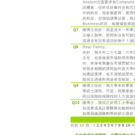
Analyst方面要求有Compu
試機會，但科目好像符合程式員的工作
中的科目，很多都實用，應用
的科目。但我怕讀畢以後，我在應徵
Business科目，相應減低
Q7
陳博士你好！我是浸大一年學生，在S
主修人類學。想問有沒有可能
道過去有沒有成功的例子？謝
Q8
Dear Fanny,
你好，我今年二十七歲，六年
主任，也曾做過市場助理等職
向。本身有興趣在市場營銷方
有很多相關的課程如外資大學碩
知應該選擇，也不清楚認受性
取得文憑後對用途有否幫助。
Q9
陳博士你好！我大學本科畢業
學碩士課程。可是，我畢業後
所以現階段很難找到人力資源
Q10
陳博士，我現正於理工大學修讀BSc（
知道要成為註冊醫務化驗師的
如果我修讀藥劑學的碩士課程
共有
42
頁 :
1
2
3
4
5
6
7
8
9
10
>