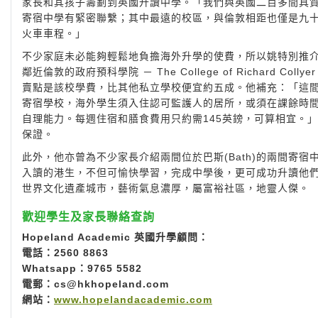
家長和其孩子籌劃到英國升讀中學。「我們與英國二百多間具
寄宿中學有緊密聯繫；其中最遠的校區，與倫敦相距也僅是九
火車車程。」
不少家庭未必能夠輕鬆地負擔海外升學的使費，所以姚特別推
鄰近倫敦的政府預科學院 － The College of Richard Colly
賣點是該校學費，比其他私立學校便宜約五成。他補充：「這
寄宿學校，海外學生須入住認可監護人的居所，或須在課餘時
自理能力。每週住宿和膳食費用只約需145英鎊，可算相宜。」此外
保證。
此外，他亦曾為不少家長介紹兩間位於巴斯(Bath)的兩間寄宿中學 － Do
入讀的港生，不但可愉快學習，完成中學後，更可成功升讀他
世界文化遺產城市，藝術氣息濃厚，屬富裕社區，地靈人傑。
歡迎學生及家長聯絡查詢
Hopeland Academic 英國升學顧問：
電話：2560 8863
Whatsapp：9765 5582
電郵：
cs@hkhopeland.com
網站：
www.hopelandacademic.com