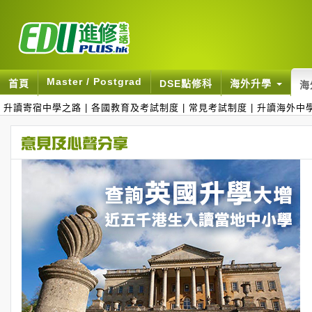
Master / Postgrad
首頁
DSE點修科
海外升學
海
升讀寄宿中學之路
|
各國教育及考試制度
|
常見考試制度
|
升讀海外中