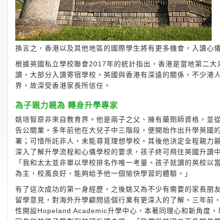
換言之，香港以及其他地區的國際學生將有更多機會，入讀心
根據英國私立學校聯會2017年的統計指出，香港是當地第二
讀，大部分入讀寄宿學校。英國與香港有深遠的關係，不少港
界，故深受香港家長所信任。
為子親力親為 轉身升學專家
姚培智原非來自教育界。他是兩子之父、擁有藥劑師資格，並
告公關業。多年前他在大兒子中三階段，便開始作出升學英國
署；可惜所託非人，未能尋覓理想學校。其後他決定全程親力
深入了解升學流程和心儀學校的要求，孩子終可飛往英國升讀
「我和太太並非單以學校排名作唯一考量。孩子就讀的英校以
為主，校風良好，能夠給予他一個愉快學習的體驗。」
有了這次成功的第一身經歷，之後姚又為不少有需要的家長朋
留學意見，對海外升學顧問這個行業有更深入的了解。三年前
性開設Hopeland Academic升學中心，本著同理心和新角度