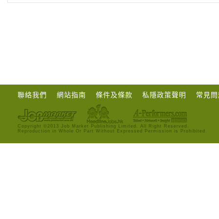
聯絡我們
網站指南
條件及條款
私隱政策聲明
常見問
Copyright ©2013 Job Market Publishing Limited. All Right Reserved.
Reproduction in Whole Or Part Without Expressed Permission is Prohibited.