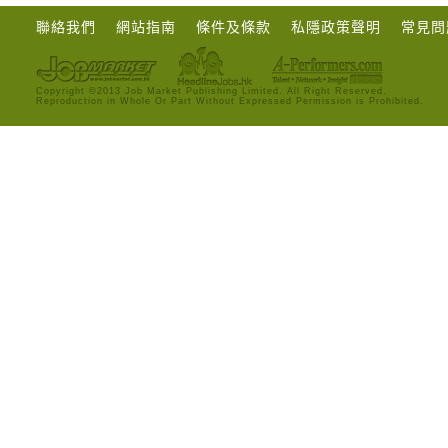
聯絡我們
網站指南
條件及條款
私隱政策聲明
常見問
Copyright ©2013 Job Market Publishing Limited. All Right Reserved.
Reproduction in Whole Or Part Without Expressed Permission is Prohibited.