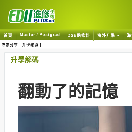
Master / Postgrad
首頁
DSE點修科
海外升學
海
專家分享
|
升學頻道
|
升學解碼
翻動了的記憶