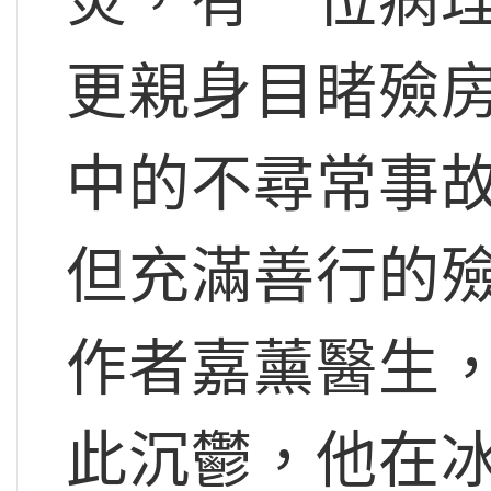
更親身目睹殮
中的不尋常事
但充滿善行的
作者嘉薰醫生
此沉鬱，他在