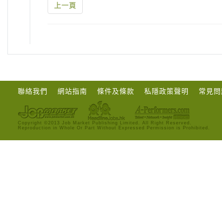
上一頁
聯絡我們
網站指南
條件及條款
私隱政策聲明
常見問
Copyright ©2013 Job Market Publishing Limited. All Right Reserved.
Reproduction in Whole Or Part Without Expressed Permission is Prohibited.