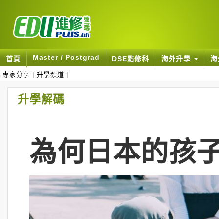
Master / Postgrad
首頁
DSE點修科
海外升學
海
專家分享
|
升學頻道
|
升學解碼
為何日本的孩