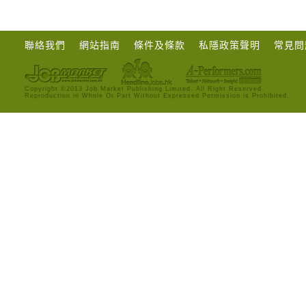
聯絡我們
網站指南
條件及條款
私隱政策聲明
常見問
Copyright ©2013 Job Market Publishing Limited. All Right Reserved.
Reproduction in Whole Or Part Without Expressed Permission is Prohibited.