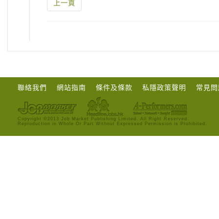
上一頁
聯絡我們
網站指南
條件及條款
私隱政策聲明
常見問
Copyright ©2013 Job Market Publishing Limited. All Right Reserved.
Reproduction in Whole Or Part Without Expressed Permission is Prohibited.