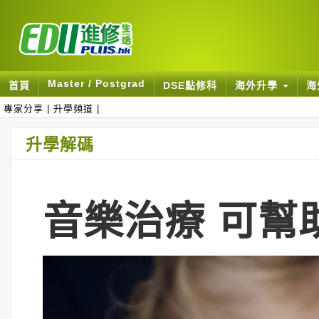
Master / Postgrad
首頁
DSE點修科
海外升學
海
專家分享
|
升學頻道
|
升學解碼
音樂治療 可幫