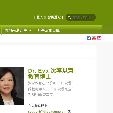
[ 登入 ]
[ 會員登記 ]
內地來港升學
升學活動日誌
Dr. Eva 沈李以慧
教育博士
資深教育心理學家 GT5資優
課程創辦人 三十年資優兒童
及SEN學習專家
立即發送問題﹕
support@drevasum.com
或