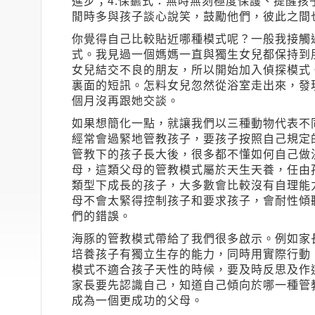
進步；4.保鑣式：無時無刻極度保護、提醒孩
閒時多與孩子談心說笑，鼓勵他們，彼此之間
你覺得自己比較貼近哪種模式呢？一般我接觸
式。我見過一個媽媽一直與獨生女兒都保持到
女兒結交不良的朋友，所以開始加入偵探模式
裏面的短訊。怎料女兒忽然從浴室走出來，發
個月沒再跟她交談。
如果想簡化一點，就讓我們以三種動物代表不
經常會過緊地管教孩子，要孩子按照自己規定
管教下的孩子長大後，很多都不懂如何自己做
母，這類父母的管教模式屬於天生天養，任由
類型下成長的孩子，大多數會比較沒有自理能
母不會太緊得控制孩子和要求孩子，會耐性傾
們的錯誤。
海豚的管教模式帶給了我們很多啟示。例如家
培養孩子有獨立生存的能力，同時用實際行動
模式不適合孩子天性的時候，要及時反思及作
家長要先認識自己，知道自己傾向於哪一種管
成為一個更成功的父母。