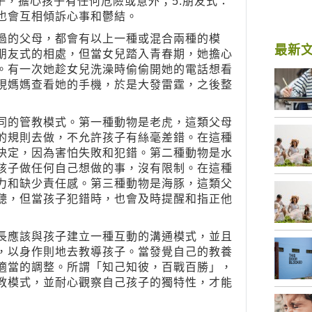
子，擔心孩子有任何危險或意外；5.朋友式：
也會互相傾訴心事和鬱結。
過的父母，都會有以上一種或混合兩種的模
最新
朋友式的相處，但當女兒踏入青春期，她擔心
。有一次她趁女兒洗澡時偷偷開她的電話想看
現媽媽查看她的手機，於是大發雷霆，之後整
同的管教模式。第一種動物是老虎，這類父母
的規則去做，不允許孩子有絲毫差錯。在這種
決定，因為害怕失敗和犯錯。第二種動物是水
孩子做任何自己想做的事，沒有限制。在這種
力和缺少責任感。第三種動物是海豚，這類父
聽，但當孩子犯錯時，也會及時提醒和指正他
長應該與孩子建立一種互動的溝通模式，並且
，以身作則地去教導孩子。當發覺自己的教養
適當的調整。所謂「知己知彼，百戰百勝」，
教模式，並耐心觀察自己孩子的獨特性，才能