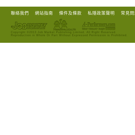
聯絡我們
網站指南
條件及條款
私隱政策聲明
常見問
Copyright ©2013 Job Market Publishing Limited. All Right Reserved.
Reproduction in Whole Or Part Without Expressed Permission is Prohibited.