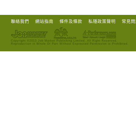
聯絡我們
網站指南
條件及條款
私隱政策聲明
常見問
Copyright ©2013 Job Market Publishing Limited. All Right Reserved.
Reproduction in Whole Or Part Without Expressed Permission is Prohibited.