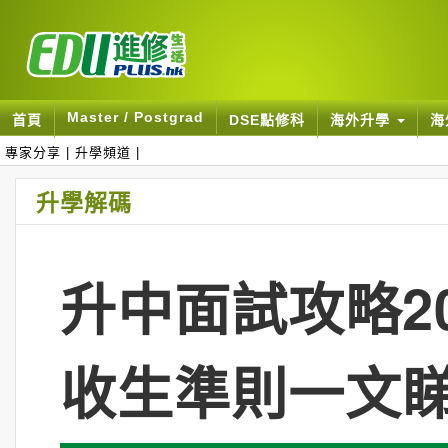
Master / Postgrad
首頁
DSE點修科
海外升學
海
專家分享
|
升學頻道
|
升學解碼
升中面試攻略20
收生準則一文