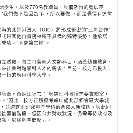
兼讀學生，以及770名教職員，具備紮實的發展基
“我們做不是因為‘有，所以要做’，而是覺得有這需
海的北師港浸大（UIC）將形成緊密的“三角合作”
模式是其他自資院校所不具備的獨特優勢。他承諾，
成功，“不會讓它輸”。
偉立透露，將主打藝術人文類科目，涵蓋幼稚教育、
未來社會對跨學科人才的需求。目前，校方已投入1
屈一指的應用科學大學。
瓶頸。衞炳江坦言：“聘請理科教授需要實驗室，
。”因此，校方正積極考慮申請北部都會區大學城
”，並透露正研究哪些學科適合遷入新校區。與此同
最後籌備階段，但因公共財政狀況，仍需等待政府及
啟動，以緩解空間壓力。