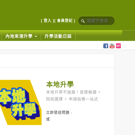
[ 登入 ]
[ 會員登記 ]
內地來港升學
升學活動日誌
本地升學
本地升學不迷路！政策解讀 +
院校選擇 + 申請指導一站式
立即發送問題﹕
或