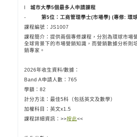
l
城市大學
5
個最多人申請課程
-
第5位：工商管理學士(市場學) (專修: 環
課程編號：JS1007
課程簡介：提供兩個專修課程，分別為環球市場
全球背景下的市場營銷知識，而營銷數據分析則
銷專家。
2026年收生資料/數據：
Band A申請人數：765
學額：82
計分方法：最佳5科（包括英文及數學）
加權科目：英文x1.5
課程詳細資訊：>>
按此
<<