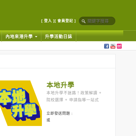
[ 登入 ]
[ 會員登記 ]
內地來港升學
升學活動日誌
本地升學
本地升學不迷路！政策解讀 +
院校選擇 + 申請指導一站式
立即發送問題﹕
或