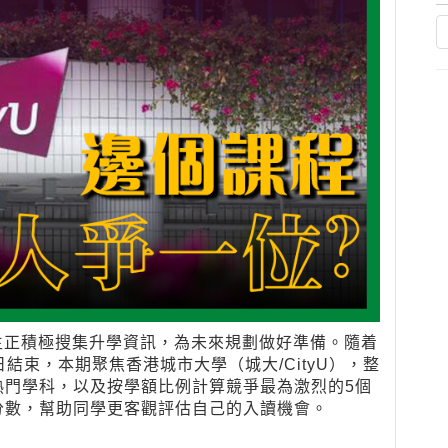
考生正積極搜集升學資訊，為未來規劃做好準備。隨着
日結束，本期聚焦香港城市大學（城大/CityU），整
個熱門學科，以及按學額比例計算競爭最為激烈的5個
分數，幫助同學更客觀評估自己的入讀機會。