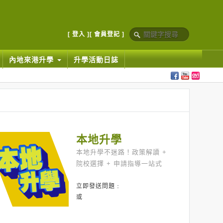
[ 登入 ]
[ 會員登記 ]
內地來港升學
升學活動日誌
本地升學
本地升學不迷路！政策解讀 +
院校選擇 + 申請指導一站式
立即發送問題﹕
或