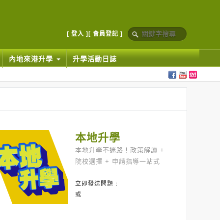
[ 登入 ]
[ 會員登記 ]
內地來港升學
升學活動日誌
本地升學
本地升學不迷路！政策解讀 +
院校選擇 + 申請指導一站式
立即發送問題﹕
或