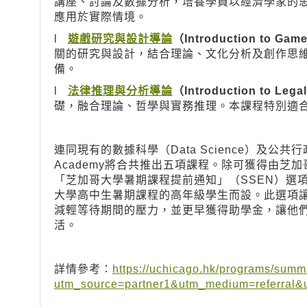
講座、討論及數據分析，培養學員以經濟學家的
應用於實際情境。
l
遊戲研究與設計導論
（Introduction to Gam
關的研究與設計，結合理論、文化分析及創作思
備。
l
法律推理與分析導論
（Introduction to Lega
礎，融合理論、哲學與實務推理。本課程特別適
連同現有的數據科學（Data Science）及公共行政（P
Academy將合共推出五項課程。除可獲得由芝
「芝加哥大學暑期課程提前通知」（SSEN）選項
大學高中生暑期課程的高年級學生而設。此選項
減輕等待期間的壓力，並更早獲得助學金，讓他
活。
詳情參考：
https://uchicago.hk/programs/sum
utm_source=partner1&utm_medium=referral&