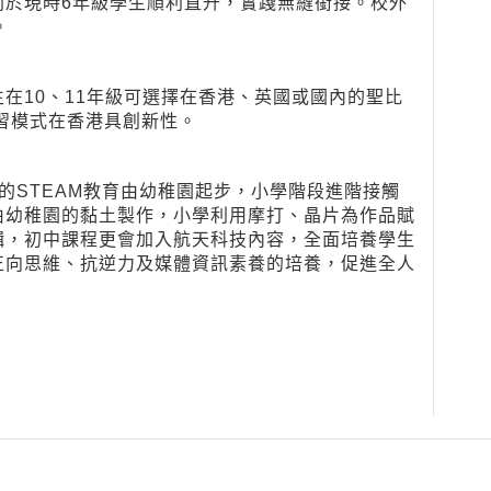
利於現時6年級學生順利直升，實踐無縫銜接。校外
。
在10、11年級可選擇在香港、英國或國內的聖比
的學習模式在香港具創新性。
的STEAM教育由幼稚園起步，小學階段進階接觸
由幼稚園的黏土製作，小學利用摩打、晶片為作品賦
輯，初中課程更會加入航天科技內容，全面培養學生
正向思維、抗逆力及媒體資訊素養的培養，促進全人