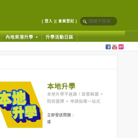
[ 登入 ]
[ 會員登記 ]
內地來港升學
升學活動日誌
本地升學
本地升學不迷路！政策解讀 +
院校選擇 + 申請指導一站式
立即發送問題﹕
或