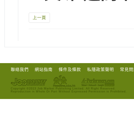
上一頁
聯絡我們
網站指南
條件及條款
私隱政策聲明
常見問
Copyright ©2013 Job Market Publishing Limited. All Right Reserved.
Reproduction in Whole Or Part Without Expressed Permission is Prohibited.