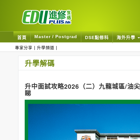
Master / Postgrad
首頁
DSE點修科
海外升學
專家分享
|
升學頻道
|
升學解碼
升中面試攻略2026（二）九龍城區/油
睇