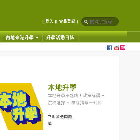
[ 登入 ]
[ 會員登記 ]
內地來港升學
升學活動日誌
本地升學
本地升學不迷路！政策解讀 +
院校選擇 + 申請指導一站式
立即發送問題﹕
或