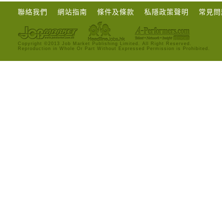
聯絡我們
網站指南
條件及條款
私隱政策聲明
常見問
Copyright ©2013 Job Market Publishing Limited. All Right Reserved.
Reproduction in Whole Or Part Without Expressed Permission is Prohibited.