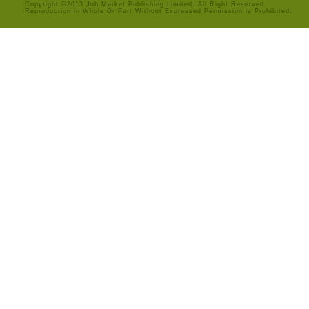
Copyright ©2013 Job Market Publishing Limited. All Right Reserved.
Reproduction in Whole Or Part Without Expressed Permission is Prohibited.