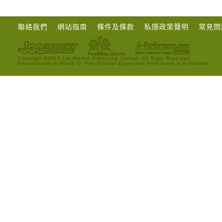
聯絡我們
網站指南
條件及條款
私隱政策聲明
常見問
Copyright ©2013 Job Market Publishing Limited. All Right Reserved.
Reproduction in Whole Or Part Without Expressed Permission is Prohibited.