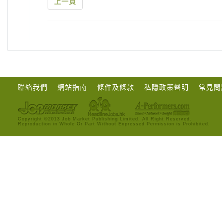
上一頁
聯絡我們
網站指南
條件及條款
私隱政策聲明
常見問
Copyright ©2013 Job Market Publishing Limited. All Right Reserved.
Reproduction in Whole Or Part Without Expressed Permission is Prohibited.