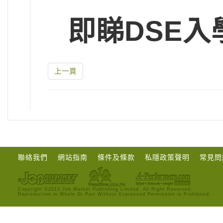
即睇DSE入
上一頁
聯絡我們
網站指南
條件及條款
私隱政策聲明
常見問
Copyright ©2013 Job Market Publishing Limited. All Right Reserved.
Reproduction in Whole Or Part Without Expressed Permission is Prohibited.