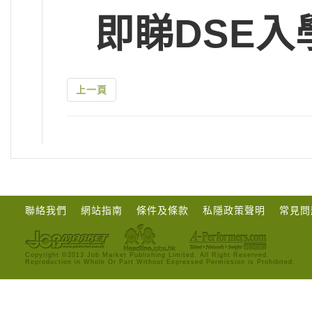
即睇DSE入
上一頁
聯絡我們
網站指南
條件及條款
私隱政策聲明
常見問
Copyright ©2013 Job Market Publishing Limited. All Right Reserved.
Reproduction in Whole Or Part Without Expressed Permission is Prohibited.