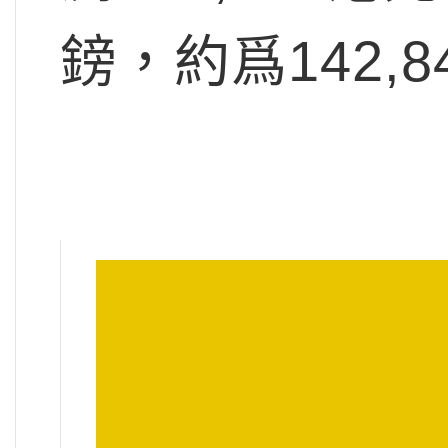
鎊，約爲142,