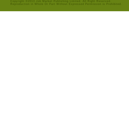
Copyright ©2013 Job Market Publishing Limited. All Right Reserved.
Reproduction in Whole Or Part Without Expressed Permission is Prohibited.