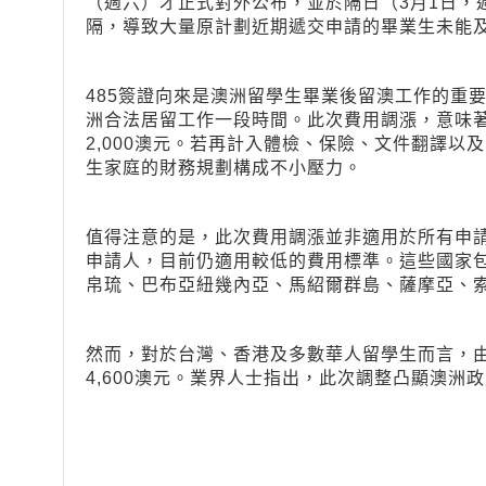
（週六）才正式對外公布，並於隔日（3月1日，
隔，導致大量原計劃近期遞交申請的畢業生未能
485簽證向來是澳洲留學生畢業後留澳工作的重
洲合法居留工作一段時間。此次費用調漲，意味
2,000澳元。若再計入體檢、保險、文件翻譯
生家庭的財務規劃構成不小壓力。
值得注意的是，此次費用調漲並非適用於所有申
申請人，目前仍適用較低的費用標準。這些國家
帛琉、巴布亞紐幾內亞、馬紹爾群島、薩摩亞、
然而，對於台灣、香港及多數華人留學生而言，
4,600澳元。業界人士指出，此次調整凸顯澳