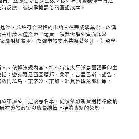
週日）立即更新官網生效。從公布到實施僅一日之
及時反應，被迫承擔翻倍的簽證成本。
要途徑，允許符合資格的申請人在完成學業後，於澳
著主申請人僅簽證申請費一項就需額外負擔超過
以及家屬附加費用，整體申請支出將顯著攀升，對留學
請人。依據法規內容，持有特定太平洋島國護照的主
包括：密克羅尼西亞聯邦、斐濟、吉里巴斯、諾魯、
索羅門群島、東帝汶、東加、吐瓦魯與萬那杜等。
由於不屬於上述優惠名單，仍須依照新費用標準繳納
洲政府在簽證政策與收費結構上持續收緊的趨勢。