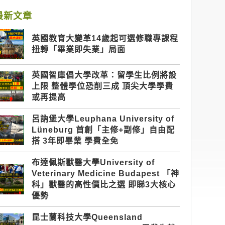
最新文章
英國教育大變革14歲起可選修職專課程
扭轉「畢業即失業」局面
英國智庫倡大學改革：留學生比例將設
上限 整體學位恐削三成 頂尖大學學費
或再提高
呂訥堡大學Leuphana University of
Lüneburg 首創「主修+副修」自由配
搭 3年即畢業 學費全免
布達佩斯獸醫大學University of
Veterinary Medicine Budapest 「神
科」獸醫的高性價比之選 即睇3大核心
優勢
昆士蘭科技大學Queensland