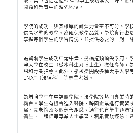
取，其中包括超過50%的學生成功進入牛津、劍
國預科教育中的領先地位。
學院的成功，與其雄厚的師資力量密不可分。學
供高水準的教學。為確保教學品質，學院實行密
掌握每個學生的學習情況，並提供必要的一對一
為幫助學生成功申請牛津、劍橋這類頂尖學府，學
津大學在校生（從本科生到博士生）擔任導師，
訊和專業指導。此外，學校還開設多種大學入學考
LNAT（法律科） 等專業考試。
為增強學生在申請醫學院、法學院等熱門專業時
機會。學生有機會進入醫院、跨國企業進行實習或
醫、養老院及多個慈善組織。過往也有學生通過“
醫生、工程師等專業人士學習，積累實踐經驗，