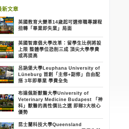
最新文章
英國教育大變革14歲起可選修職專課程
扭轉「畢業即失業」局面
英國智庫倡大學改革：留學生比例將設
上限 整體學位恐削三成 頂尖大學學費
或再提高
呂訥堡大學Leuphana University of
Lüneburg 首創「主修+副修」自由配
搭 3年即畢業 學費全免
布達佩斯獸醫大學University of
Veterinary Medicine Budapest 「神
科」獸醫的高性價比之選 即睇3大核心
優勢
昆士蘭科技大學Queensland