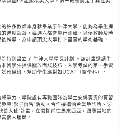
橋等英國G5超級精英大學。這一成績奠定了其在英
校的許多教師本身就畢業于牛津大學，能夠為學生提
切的進度跟蹤，每週六都會舉行測驗，以便教師及時
課後輔導，為申請頂尖大學打下堅實的學術基礎。
院特別設立了 牛津大學學長計劃 。該計畫邀請牛
為准留學生提供關於面試技巧、入學考試的第一手資
試預備班，幫助學生應對如UCAT（醫學科）、
的競爭力，學院設有專職團隊為學生安排寶貴的實習
參與“影子實習”活動。合作機構涵蓋當地診所、牙
親善大使”計畫，在暑期前往馬來西亞，跟隨當地的
豐富個人履歷。