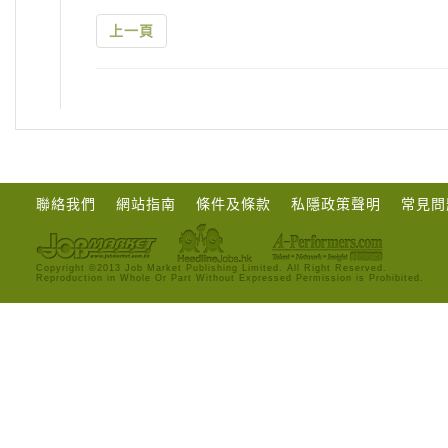
上一頁
聯絡我們
網站指南
條件及條款
私隱政策聲明
常見問
Copyright ©2013 Job Market Publishing Limited. All Right Reserved.
Reproduction in Whole Or Part Without Expressed Permission is Prohibited.