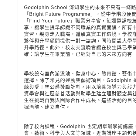
Godolphin School 深知學生的未來不只
「Bright Future Programme」，從
「Find Your Future」職業分享會，每
享，讓學生提早認識不同職業的真實面貌。所有中六
實習，親身走入職場，體驗真實工作環境。學校
夥伴與升學顧問提供一對一諮詢，同時開設大學
升學路徑。此外，校友交流晚會讓在校生與已畢
確：讓學生在畢業前，已經對自己的未來方向有
學校設有室內游泳池、健身中心、體育館、藝術
選擇。除了常見的運動與藝術項目，Godolphi
練與愛丁堡公爵獎勵計劃，用以培養領導力與毅
資學會與社區慈善活動幫助學生建立理財觀念與
生在挑戰自我與團隊合作中成長。這些活動的目
掘潛能、建立自信。
除了校內課程，Godolphin 也定期舉辦學術
會、藝術、科學與人文等領域。近期講座主題包