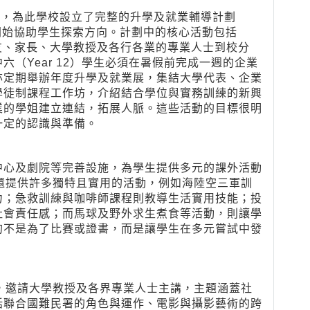
有一條路，為此學校設立了完整的升學及就業輔導計劃
中學階段便開始協助學生探索方向。計劃中的核心活動包括
週邀請校友、家長、大學教授及各行各業的專業人士到校分
（Year 12）學生必須在暑假前完成一週的企業
亦定期舉辦年度升學及就業展，集結大學代表、企業
學徒制課程工作坊，介紹結合學位與實務訓練的新興
業的學姐建立連結，拓展人脈。這些活動的目標很明
一定的認識與準備。
中心及劇院等完善設施，為學生提供多元的課外活動
n 還提供許多獨特且實用的活動，例如海陸空三軍訓
力；急救訓練與咖啡師課程則教導生活實用技能；投
社會責任感；而馬球及野外求生煮食等活動，則讓學
的不是為了比賽或證書，而是讓學生在多元嘗試中發
講座，邀請大學教授及各界專業人士主講，主題涵蓋社
括聯合國難民署的角色與運作、電影與攝影藝術的跨