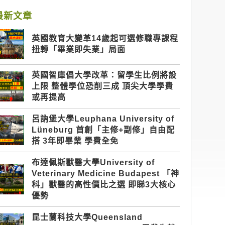
最新文章
英國教育大變革14歲起可選修職專課程
扭轉「畢業即失業」局面
英國智庫倡大學改革：留學生比例將設
上限 整體學位恐削三成 頂尖大學學費
或再提高
呂訥堡大學Leuphana University of
Lüneburg 首創「主修+副修」自由配
搭 3年即畢業 學費全免
布達佩斯獸醫大學University of
Veterinary Medicine Budapest 「神
科」獸醫的高性價比之選 即睇3大核心
優勢
昆士蘭科技大學Queensland