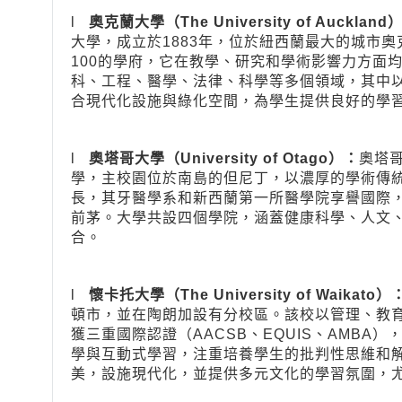
l
奧克蘭大學（The University of Auckland
大學，成立於1883年，位於紐西蘭最大的城市
100的學府，它在教學、研究和學術影響力方面
科、工程、醫學、法律、科學等多個領域，其中
合現代化設施與綠化空間，為學生提供良好的學
l
奧塔哥大學（University of Otago）：
奧塔哥
學，主校園位於南島的但尼丁，以濃厚的學術傳
長，其牙醫學系和新西蘭第一所醫學院享譽國際
前茅。大學共設四個學院，涵蓋健康科學、人文
合。
l
懷卡托大學（The University of Waikato）
頓市，並在陶朗加設有分校區。該校以管理、教
獲三重國際認證（AACSB、EQUIS、AMB
學與互動式學習，注重培養學生的批判性思維和
美，設施現代化，並提供多元文化的學習氛圍，