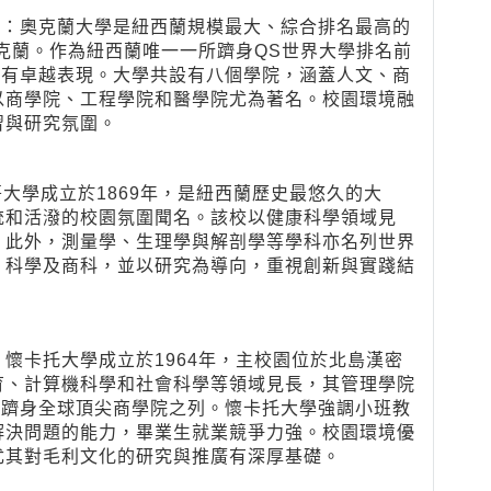
）
：奧克蘭大學是紐西蘭規模最大、綜合排名最高的
奧克蘭。作為紐西蘭唯一一所躋身QS世界大學排名前
均有卓越表現。大學共設有八個學院，涵蓋人文、商
以商學院、工程學院和醫學院尤為著名。校園環境融
習與研究氛圍。
大學成立於1869年，是紐西蘭歷史最悠久的大
統和活潑的校園氛圍聞名。該校以健康科學領域見
，此外，測量學、生理學與解剖學等學科亦名列世界
、科學及商科，並以研究為導向，重視創新與實踐結
：
懷卡托大學成立於1964年，主校園位於北島漢密
育、計算機科學和社會科學等領域見長，其管理學院
A），躋身全球頂尖商學院之列。懷卡托大學強調小班教
解決問題的能力，畢業生就業競爭力強。校園環境優
尤其對毛利文化的研究與推廣有深厚基礎。