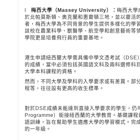
l
梅西大學（Massey University）：
梅西大學
於北帕莫斯頓、奧克蘭和惠靈頓三地，並以靈活
者，梅西大學為不同背景的學生提供多樣化的學
該校在農業科學、獸醫學、航空學和創意藝術等
學院更是培養飛行員的重要基地。
港生申請紐西蘭大學需具備中學文憑考試（DSE
的成績，當中必須包括英國語文科及兩科選修科
大學本科課程的資格。
然而，不同大學及學科的入學要求或有差異。部
程等，往往設有更高的收生標準。
對於DSE成績未能達到直接入學要求的學生，仍可透
Programme）銜接紐西蘭的大學教育。基礎
語訓練，旨在幫助學生適應大學的學習模式。完
的一年級。