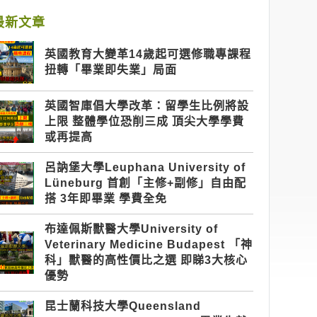
最新文章
英國教育大變革14歲起可選修職專課程
扭轉「畢業即失業」局面
英國智庫倡大學改革：留學生比例將設
上限 整體學位恐削三成 頂尖大學學費
或再提高
呂訥堡大學Leuphana University of
Lüneburg 首創「主修+副修」自由配
搭 3年即畢業 學費全免
布達佩斯獸醫大學University of
Veterinary Medicine Budapest 「神
科」獸醫的高性價比之選 即睇3大核心
優勢
昆士蘭科技大學Queensland