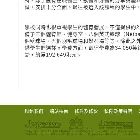
科，除了設有在職醫生、獸醫和牙醫的分享講座
試，安排十分全面。過往被選入該課程的學生中，
學校同時也很重視學生的體育發展，不僅提供約2
備了三個體育館、健身室、八個英式籃球（Netb
個壁球場、五個羽毛球場和攀石場等等。除此之外，
供學生們選擇。學費方面，寄宿學費為34,050英鎊，
鎊，約爲192,649港元。
聯絡我們
網站指南
條件及條款
私隱政策聲明
Copyright ©2013 Job Market Publishing Limited. All Right Reserved.
Reproduction in Whole Or Part Without Expressed Permission is Prohibi