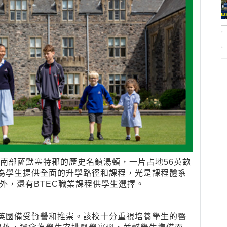
英格蘭西南部薩默塞特郡的歷史名鎮湯頓，一片占地56英畝
致力於為學生提供全面的升學路徑和課程，光是課程體系
l以外，還有BTEC職業課程供學生選擇。
Med）在英國備受贊譽和推崇。該校十分重視培養學生的醫