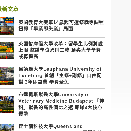
最新文章
英國教育大變革14歲起可選修職專課程
扭轉「畢業即失業」局面
英國智庫倡大學改革：留學生比例將設
上限 整體學位恐削三成 頂尖大學學費
或再提高
呂訥堡大學Leuphana University of
Lüneburg 首創「主修+副修」自由配
搭 3年即畢業 學費全免
布達佩斯獸醫大學University of
Veterinary Medicine Budapest 「神
科」獸醫的高性價比之選 即睇3大核心
優勢
昆士蘭科技大學Queensland