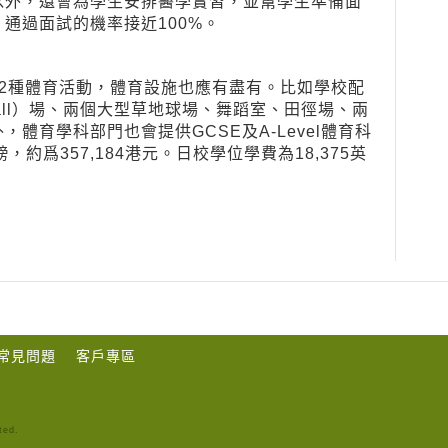
以外，還會為學生安排醫學實習，並幫學生準備面
通過面試的機率接近100%。
2種體育活動，體育設施也應有盡有。比如學校配
all）場、兩個大型草地球場、舞蹈室、田徑場、兩
體育學科部門也會提供GCSE及A-Level體育科
約爲357,184港元。日校學位學費為18,375英
常見問題
客戶專區
ted.