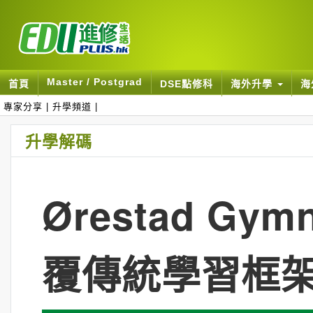
Master / Postgrad
首頁
DSE點修科
海外升學
海
專家分享
|
升學頻道
|
升學解碼
Ørestad G
覆傳統學習框架