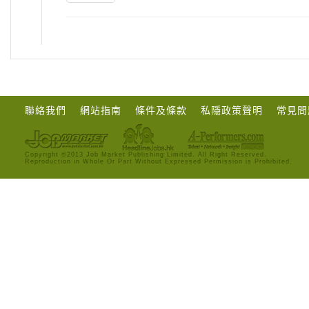
聯絡我們
網站指南
條件及條款
私隱政策聲明
常見問
Copyright ©2013 Job Market Publishing Limited. All Right Reserved.
Reproduction in Whole Or Part Without Expressed Permission is Prohibited.