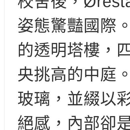
校舍後，Ørest
姿態驚豔國際
的透明塔樓，
央挑高的中庭
玻璃，並綴以
絕感，內部卻