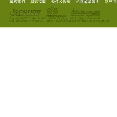
聯絡我們
網站指南
條件及條款
私隱政策聲明
常見問
Copyright ©2013 Job Market Publishing Limited. All Right Reserved.
Reproduction in Whole Or Part Without Expressed Permission is Prohibited.