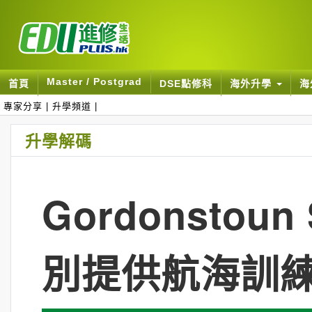
Master / Postgrad
首頁
DSE點修科
海外升學
海
專家分享
|
升學頻道
|
升學解碼
Gordonsto
別提供航海訓