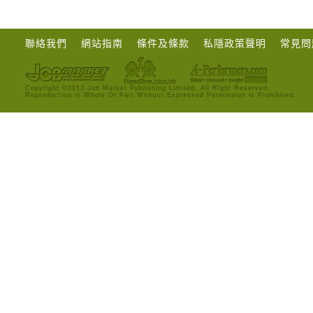
聯絡我們
網站指南
條件及條款
私隱政策聲明
常見問
Copyright ©2013 Job Market Publishing Limited. All Right Reserved.
Reproduction in Whole Or Part Without Expressed Permission is Prohibited.