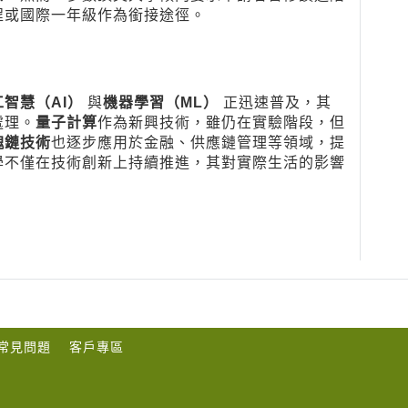
程或國際一年級作為銜接途徑。
工智慧（AI）
與
機器學習（ML）
正迅速普及，其
處理。
量子計算
作為新興技術，雖仍在實驗階段，但
塊鏈技術
也逐步應用於金融、供應鏈管理等領域，提
學不僅在技術創新上持續推進，其對實際生活的影響
常見問題
客戶專區