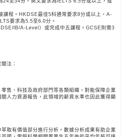
為24至34分。英文要求為IELTS 6.5分或以上，或
課程。HKDSE最佳5科通常要求8分或以上，A-
LTS要求為5.5至6.0分。
E/IB/A-Level）或完成中五課程。GCSE則需3
度關注：
、零售、科技及政府部門等各類組織，對能保障企業
相關人力資源報告，此領域的薪資水準也因此獲得顯
中萃取有價值部分進行分析。數據分析成果有助企業
在英國，電腦科學相關畢業生五年後的平均年薪可達