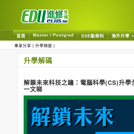
Master / Postgrad
首頁
DSE點修科
海外升學
專家分享
|
升學頻道
|
升學解碼
解鎖未來科技之鑰：電腦科學(CS)升學
一文睇