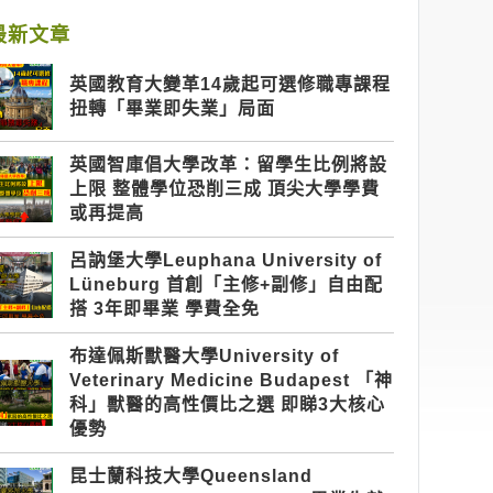
最新文章
英國教育大變革14歲起可選修職專課程
扭轉「畢業即失業」局面
英國智庫倡大學改革：留學生比例將設
上限 整體學位恐削三成 頂尖大學學費
或再提高
呂訥堡大學Leuphana University of
Lüneburg 首創「主修+副修」自由配
搭 3年即畢業 學費全免
布達佩斯獸醫大學University of
Veterinary Medicine Budapest 「神
科」獸醫的高性價比之選 即睇3大核心
優勢
昆士蘭科技大學Queensland