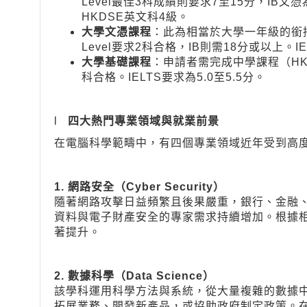
Level最佳3科成績則要求7至15分，IB文憑
HKDSE英文科4級。
大學文憑課程
：此為相當於大學一年級的銜接
Level要求2科合格，IB則需18分或以上。IE
大學基礎課程
：申請者需完成中學課程（HKDS
科合格。IELTS要求為5.0至5.5分。
l
四大熱門專業領域與就業前景
在電腦科學範疇中，有四個專業領域近年受到高
1.
網路安全（Cyber Security）
隨著網路攻擊日益頻繁且後果嚴重，銀行、金融
資料與電子財產安全的專家需求持續增加。根據
著提升。
2.
數據科學（Data Science）
該學科運用科學方法與系統，從大量複雜的數據
拓展業務、開發新產品，或協助政府制定政策。