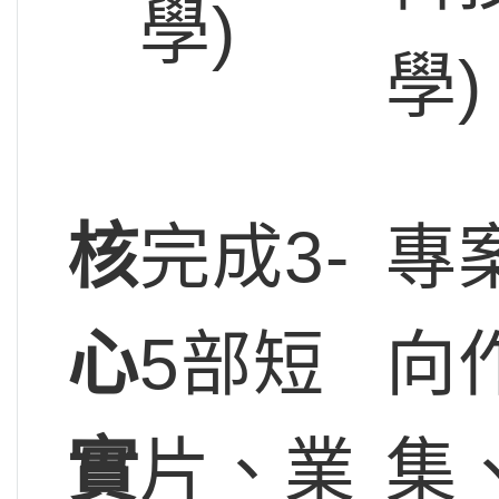
學)
學)
核
完成3-
專
心
5部短
向
實
片、業
集