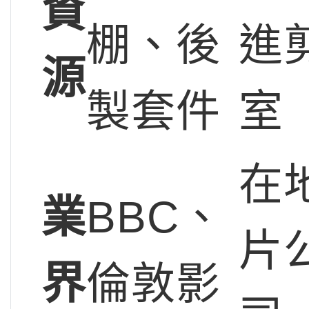
資
棚、後
進
源
製套件
室
在
業
BBC、
片
界
倫敦影