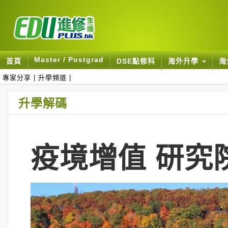
Master / Postgrad
首頁
DSE點修科
海外升學
海
專家分享
|
升學頻道
|
升學解碼
疫境增值 研究